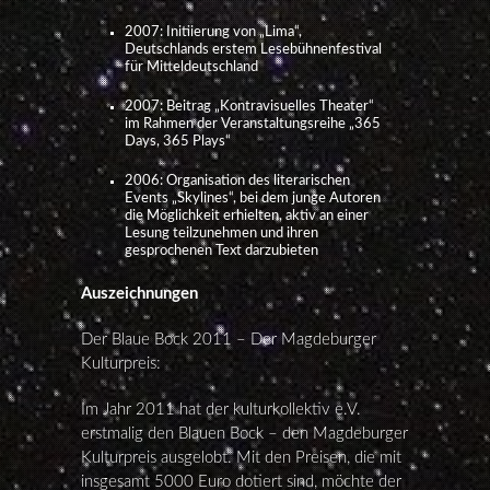
2007: Initiierung von „Lima“,
Deutschlands erstem Lesebühnenfestival
für Mitteldeutschland
2007: Beitrag „Kontravisuelles Theater“
im Rahmen der Veranstaltungsreihe „365
Days, 365 Plays“
2006: Organisation des literarischen
Events „Skylines“, bei dem junge Autoren
die Möglichkeit erhielten, aktiv an einer
Lesung teilzunehmen und ihren
gesprochenen Text darzubieten
Auszeichnungen
Der Blaue Bock 2011 – Der Magdeburger
Kulturpreis:
Im Jahr 2011 hat der kulturkollektiv e.V.
erstmalig den Blauen Bock – den Magdeburger
Kulturpreis ausgelobt. Mit den Preisen, die mit
insgesamt 5000 Euro dotiert sind, möchte der