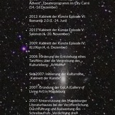
Advent”, Theaterprogramm im City Carré
(14.-16.Dezember)
2012: Kabinett der Künste Episode VI:
Romantik 2.0 (1.-24. Juni)
2011: Kabinett der Künste Episode V:
Salomon (4.-20. November)
2009: Kabinett der Künste Episode IV:
ilLUXion (4.-6. Dezember)
2008: Förderung der Entstehung eines
Tanzfilms über die Vergreisung des
Kulturlebens: „ArMoMo“
Seit 2007: Initiierung der Kulturreihe
„Kabinett der Künste“
2007: Gründung der GoLA (Gallery of
Living Art) in Magdeburg
2007: Unterstützung des Magdeburger
Literaturhauses bei der Veröffentlichung,
Durchführung und Auswertung des
Schreibaufrufs „Verdichtung drei“