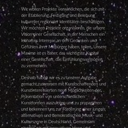
Wir wollen Projekte verwirklichen, die sich mit
der Etablierung, Festigung und Belebung
kultureller regionaler Identitäten beschäftigen.
Wir möchten Projekte organisieren, die unsere
Vision einer Gesellschaft, in der Menschen ein
lebhaftes Interesse an den Gedanken und
Gefühlen ihrer Mitbürger haben, teilen. Unsere
Maxime ist es daher, das wichtigste Kapital
einer Gesellschaft, das Einfühlungsvermögen,
zu vermehren.
Deshalb haben wir es zu unserer Aufgabe
gemacht,zusammen mit Kunstschaffenden und
Kunstinteressierten neue Möglichkeiten der
Präsentation von unterschiedlichen
Kunstformen auszuloten und zu propagieren
und bekennen uns zur Förderung einer jungen,
alternativen und demokratischen Musik- und
Kulturszene in Deutschland. Gemeinsam