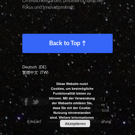
Öffentlichkeitsarbeit, privatwirtschaftlicher
Fokus und Innovationskraft.
Back to Top ↑
Deutsch
DE
繁體中文
TW
Diese Website nutzt
Cookies, um bestmögliche
Funktionalität bieten zu
können. Mit der Verwendung
© 2019 Kulturanker e.V. |
der Webseite erklären Sie,
Webdesign: Stephan Loewe |
dass Sie mit der Cookie-
Grafikdesign:
Prädikat Wertvoll
Nutzung einverstanden
sind.
Weitere Informationen
Kontakt
Impressum
Datenschutzerklärung
Akzeptieren