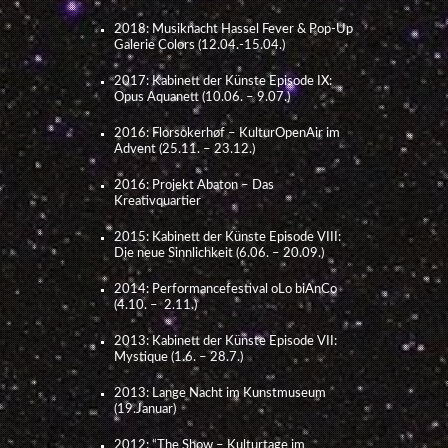
2018: Musiknacht Hassel Fever & Pop-Up
Galerie Colors (12.04.-15.04.)
2017: Kabinett der Künste Episode IX:
Opus Aquanett (10.06. – 9.07.)
2016: Florsokerhøf – KulturOpenAir im
Advent (25.11. – 23.12.)
2016: Projekt Abaton – Das
Kreativquartier
2015: Kabinett der Künste Episode VIII:
Die neue Sinnlichkeit (6.06. – 20.09.)
2014: Performancefestival oLo biAnCo
(4.10. – 2.11.)
2013: Kabinett der Künste Episode VII:
Mystique (1.6. – 28.7.)
2013: Lange Nacht im Kunstmuseum
(19.Januar)
2012: “The Show – Kulturtage im