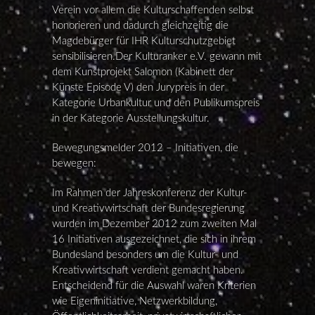
Verein vor allem die Kulturschaffenden selbst
honorieren und dadurch gleichzeitig die
Magdebürger für IHR Kulturschutzgebiet
sensibilisieren.Der Kulturanker e.V. gewann mit
dem Kunstprojekt Salomon (Kabinett der
Künste Episode V) den Jurypreis in der
Kategorie Urbankultur und den Publikumspreis
in der Kategorie Ausstellungskultur.
Bewegungsmelder 2012 – Initiativen, die
bewegen:
Im Rahmen der Jahreskonferenz der Kultur-
und Kreativwirtschaft der Bundesregierung
wurden im Dezember 2012 zum zweiten Mal
16 Initiativen ausgezeichnet, die sich in ihrem
Bundesland besonders um die Kultur- und
Kreativwirtschaft verdient gemacht haben.
Entscheidend für die Auswahl waren Kriterien
wie Eigeninitiative, Netzwerkbildung,