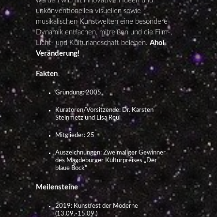
werden wir mit innovativen Ideen und
unkonventionellen visuellen sowie
musikalischen Kunstwelten eine besondere
Dynamik entfachen, mitreißen und die Film-,
Licht- und Kulturlandschaft beleben.
Ahoi
Veränderung!
Fakten
Gründung: 2005
Kuratoren/Vorsitzende: Dr. Karsten
Steinmetz und Lisa Reul
Mitglieder: 25
Auszeichnungen: Zweimaliger Gewinner
des Magdeburger Kulturpreises „Der
blaue Bock“
Meilensteine
2019: Kunstfest der Moderne
(13.09.-15.09.)