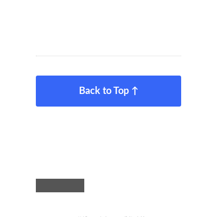
Back to Top ↑
繁體中文
TW
Deutsch
DE
© 2019 Kulturanker e.V. |
Webdesign: Stephan Loewe |
Grafikdesign:
Prädikat Wertvoll