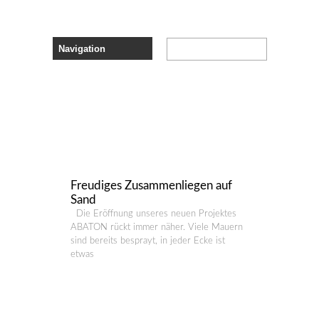
"HELFER"
BROWSING THE
TAG
Freudiges Zusammenliegen auf
Sand
Die Eröffnung unseres neuen Projektes
ABATON rückt immer näher. Viele Mauern
sind bereits besprayt, in jeder Ecke ist
etwas