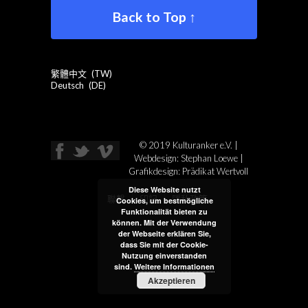
Back to Top ↑
繁體中文
TW
Deutsch
DE
© 2019 Kulturanker e.V. |
Webdesign: Stephan Loewe |
Grafikdesign:
Prädikat Wertvoll
Diese Website nutzt
聯繫
印記
隱私政策
Cookies, um bestmögliche
Funktionalität bieten zu
können. Mit der Verwendung
der Webseite erklären Sie,
dass Sie mit der Cookie-
Nutzung einverstanden
sind.
Weitere Informationen
Akzeptieren