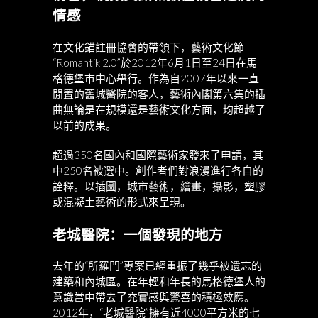
情感
在文化錨註冊協會的帶領下，藝術文化節
“Romantik 2.0”於2012年6月1日至24日在馬
格德堡市中心舉行。作為自2007年以來一直
閒置的舊城醫院的客人，藝術內閣第六集的插
曲無論是在規模還是藝術文化方面，均超越了
以前的成果。
超過350名國內和國際藝術家發來了申請，其
中250名被選中。創作者們對浪漫進行各自的
詮釋。以插圖，城市藝術，繪畫，攝影，塑膠
或混凝土藝術的形式來呈現。
老城醫院：一個發現的地方
去年的“所羅門”專案已經重振了幾乎被遺忘的
建築和內城區。在年輕和年長的馬格德堡人的
意識當中帶去了充實感與驚喜的積極效應。
2012年，“老城醫院”擁有近4000平方米的七