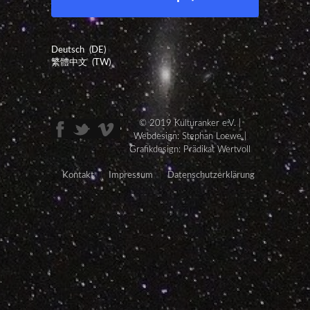
Deutsch
DE
繁體中文
TW
© 2019 Kulturanker e.V. |
Webdesign: Stephan Loewe |
Grafikdesign:
Prädikat Wertvoll
Kontakt
Impressum
Datenschutzerklärung