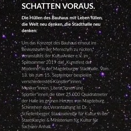
SCHATTEN VORAUS.
Die Hüllen des Bauhaus mit Leben füllen,
die Welt neu denken, die Stadthalle neu
denken:
Um das Konzept des Bauhaus erneut ins
Bewusstsein der Menschen zu rücken,
veranstaltet der KulturAnker e.V. im
Spätsommer 2019 das „Kunstfest der
Moderne“ in der Magdeburger Stadthalle. Vom
13. bis zum 15. September bespielen
verschiedensten Künstler*innen,
Musiker*innen, Literat*innen und
Sportler*innen die über 25.000 Quadratmeter
der Halle im grünen Herzen von Magdeburg.
Schirmherr der Veranstaltung ist Dr.
Schellenberger, Staatssekretär für Kultur in der
Staatskanzlei & Ministerium für Kultur für
Sachsen-Anhalt.