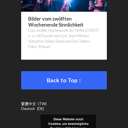
Bilder vom zwölften
Wochenende Sinnlichkeit
Das zwölfte Wochenende der SINNLICHKEIT,
u. a. mit Ruandi und Levi, Soul Kittchen,
Sebastian Szibor Band und Day Tattoos.
Fotos: Manuel
Back to Top ↑
繁體中文
TW
Deutsch
DE
Diese Website nutzt
Cookies, um bestmögliche