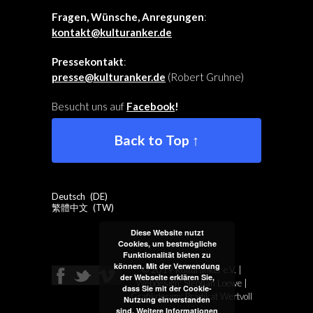
Fragen, Wünsche, Anregungen
:
kontakt@kulturanker.de
Pressekontakt
:
presse@kulturanker.de
(Robert Gruhne)
Besucht uns auf
Facebook
!
Back to Top ↑
Deutsch
DE
繁體中文
TW
Diese Website nutzt
Cookies, um bestmögliche
Funktionalität bieten zu
können. Mit der Verwendung
© 2019 Kulturanker e.V. |
der Webseite erklären Sie,
Webdesign: Stephan Loewe |
dass Sie mit der Cookie-
Grafikdesign:
Prädikat Wertvoll
Nutzung einverstanden
sind.
Weitere Informationen