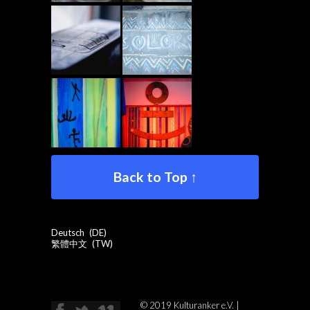
Back to Top ↑
Deutsch
DE
繁體中文
TW
© 2019 Kulturanker e.V. |