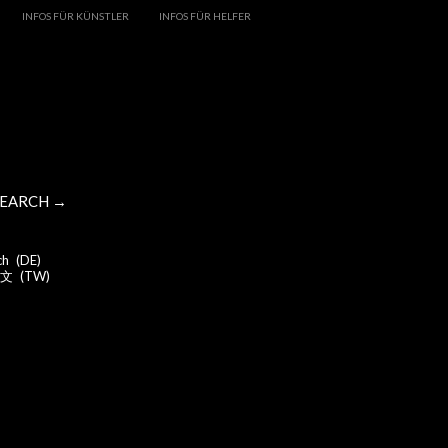
INFOS FÜR KÜNSTLER
INFOS FÜR HELFER
SEARCH →
ch
DE
文
TW