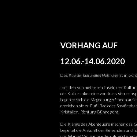
VORHANG AUF
12.06.-14.06.2020
Das
Kap der kulturellen Hoffnung
ist in Sich
Inmitten von mehreren Inseln der Kultur, 
der Kulturanker eine von Jules Verne insp
begeben sich die Magdeburger*innen auf e
erreichen sie zu Fuß, Rad oder Straßenbah
Kristallen, Richtung Bühne geht.
Die Klänge des Abenteuers machen das G
begleitet die Ankunft der Reisenden und f
und Marcel Metzner werfen als erste am 