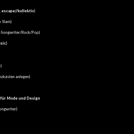
,
escape//kollektiv
)
y Slam)
-Songwriter/Rock/Pop)
sic
)
)
nzkästen anlegen)
 für Mode und Design
ongwriter)
)