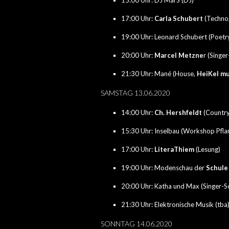
15:00 Uhr: DJ MarS (DJ)
17:00 Uhr:
Carla Schubert
(Techno
19:00 Uhr: Leonard Schubert (Poetr
20:00 Uhr:
Marcel Metzne
r
(Singer
21:30 Uhr: Mané (House,
HeiKel mu
SAMSTAG 13.06.2020
14:00 Uhr:
Ch. Hershfeldt
(Country
15:30 Uhr: Inselbau (Workshop Pfla
17:00 Uhr:
LiteraThiem
(Lesung)
19:00 Uhr: Modenschau der
Schule
20:00 Uhr: Katha und Max (Singer-S
21:30 Uhr: Elektronische Musik (tba
SONNTAG 14.06.2020