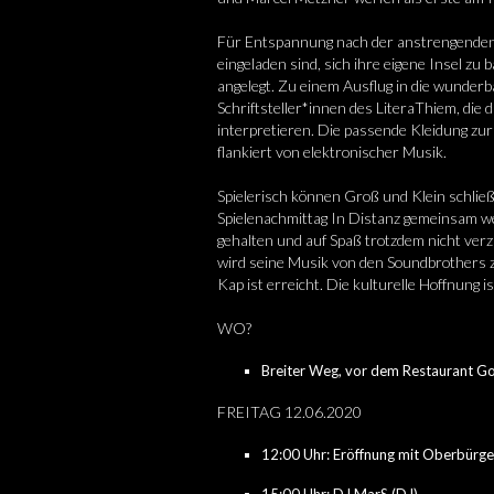
Für Entspannung nach der anstrengenden R
eingeladen sind, sich ihre eigene Insel z
angelegt. Zu einem Ausflug in die wunder
Schriftsteller*innen des LiteraThiem, die
interpretieren. Die passende Kleidung zur
flankiert von elektronischer Musik.
Spielerisch können Groß und Klein schließ
Spielenachmittag In Distanz gemeinsam we
gehalten und auf Spaß trotzdem nicht ver
wird seine Musik von den Soundbrothers z
Kap ist erreicht. Die kulturelle Hoffnung is
WO?
Breiter Weg, vor dem Restaurant G
FREITAG 12.06.2020
12:00 Uhr: Eröffnung mit Oberbürge