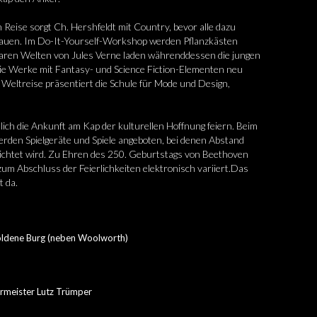
eise sorgt Ch. Hershfeldt mit Country, bevor alle dazu
u bauen. Im Do-It-Yourself-Workshop werden Pflanzkästen
baren Welten von Jules Verne laden währenddessen die jungen
 die Werke mit Fantasy- und Science Fiction-Elementen neu
 Weltreise präsentiert die Schule für Mode und Design,
lich die Ankunft am Kap der kulturellen Hoffnung feiern. Beim
rden Spielgeräte und Spiele angeboten, bei denen Abstand
zichtet wird. Zu Ehren des 250. Geburtstags von Beethoven
um Abschluss der Feierlichkeiten elektronisch variiert.Das
t da.
oldene Burg (neben Woolworth)
rmeister Lutz Trümper