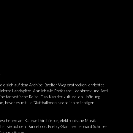
t!
die sich auf dem Archipel Breiter Weg erstrecken, errichtet
irierte Landspitze. Ähnlich wie Professor Lidenbrock und Axel
ine fantastische Reise. Das Kap der kulturellen Hoffnung
n, bevor es mit Heißluftballonen, vorbei an prächtigen
eschehen am Kap weithin hörbar, elektronische Musik
ührt sie auf den Dancefloor. Poetry-Slammer Leonard Schubert
Kap den Anker.