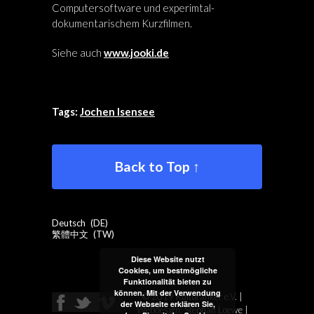
Computersoftware und experimtal-
dokumentarischem Kurzfilmen.
Siehe auch
www.jooki.de
Tags:
Jochen Isensee
Back to Top ↑
Deutsch
DE
繁體中文
TW
Diese Website nutzt
Cookies, um bestmögliche
Funktionalität bieten zu
können. Mit der Verwendung
© 2019 Kulturanker e.V. |
der Webseite erklären Sie,
Webdesign: Stephan Loewe |