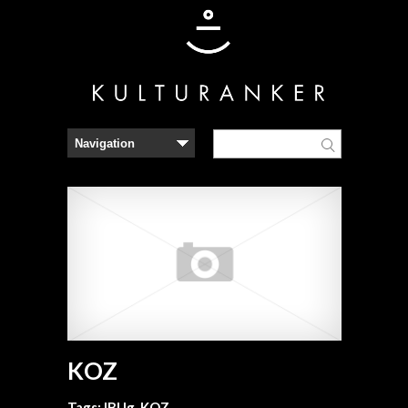
KOZ
Tags:
IBUg
,
KOZ