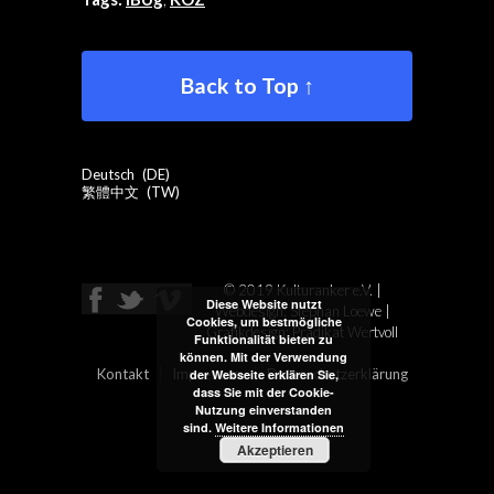
Back to Top ↑
Deutsch
DE
繁體中文
TW
© 2019 Kulturanker e.V. |
Diese Website nutzt
Webdesign: Stephan Loewe |
Cookies, um bestmögliche
Grafikdesign:
Prädikat Wertvoll
Funktionalität bieten zu
können. Mit der Verwendung
Kontakt
Impressum
Datenschutzerklärung
der Webseite erklären Sie,
dass Sie mit der Cookie-
Nutzung einverstanden
sind.
Weitere Informationen
Akzeptieren