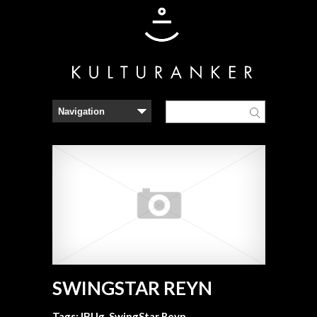
SWINGSTAR REYN
Tags:
IBUg
,
SwingStar Reyn