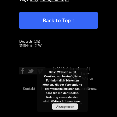
Back to Top ↑
Deutsch
DE
繁體中文
TW
© 2019 Kulturanker e.V. |
Diese Website nutzt
Webdesign: Stephan Loewe |
Cookies, um bestmögliche
Grafikdesign:
Prädikat Wertvoll
Funktionalität bieten zu
können. Mit der Verwendung
Kontakt
Impressum
Datenschutzerklärung
der Webseite erklären Sie,
dass Sie mit der Cookie-
Nutzung einverstanden
sind.
Weitere Informationen
Akzeptieren